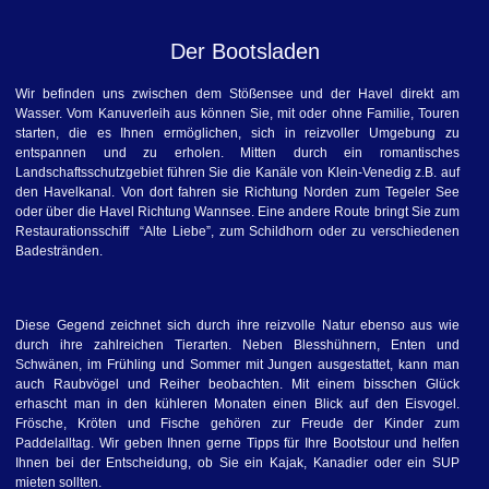
Der Bootsladen
Wir befinden uns zwischen dem Stößensee und der Havel direkt am
Wasser. Vom Kanuverleih aus können Sie, mit oder ohne Familie, Touren
starten, die es Ihnen ermöglichen, sich in reizvoller Umgebung zu
entspannen und zu erholen. Mitten durch ein romantisches
Landschaftsschutzgebiet führen Sie die Kanäle von Klein-Venedig z.B. auf
den Havelkanal. Von dort fahren sie Richtung Norden zum Tegeler See
oder über die Havel Richtung Wannsee. Eine andere Route bringt Sie zum
Restaurationsschiff “Alte Liebe”, zum Schildhorn oder zu verschiedenen
Badestränden.
Diese Gegend zeichnet sich durch ihre reizvolle Natur ebenso aus wie
durch ihre zahlreichen Tierarten. Neben Blesshühnern, Enten und
Schwänen, im Frühling und Sommer mit Jungen ausgestattet, kann man
auch Raubvögel und Reiher beobachten. Mit einem bisschen Glück
erhascht man in den kühleren Monaten einen Blick auf den Eisvogel.
Frösche, Kröten und Fische gehören zur Freude der Kinder zum
Paddelalltag. Wir geben Ihnen gerne Tipps für Ihre Bootstour und helfen
Ihnen bei der Entscheidung, ob Sie ein Kajak, Kanadier oder ein SUP
mieten sollten.