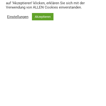
E
20 €
auf "Akzeptieren" klicken, erklären Sie sich mit der
Verwendung von ALLEN Cookies einverstanden.
D
22 €
C
24 €
Einstellungen
Akzeptieren
B
27 €
A
24 €
Hallenliegeplatz anfragen